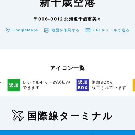
新千歳空港
〒066-0012 北海道千歳市美々
GoogleMaps
地図を印刷
する
URLをメール
で送る
アイコン一覧
返却
ル
レンタルセットの返却が
返却BOXが
返却
できます
BOX
設置されています
国際線ターミナル