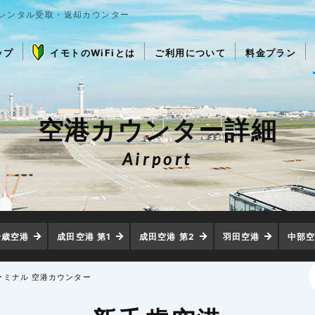
iレンタル受取・返却カウンター
ップ
イモトのWiFiとは
ご利用について
料金プラン
空港カウンター詳細
Airport
千歳空港
成田空港 第1
成田空港 第2
羽田空港
中部
ーミナル 空港カウンター