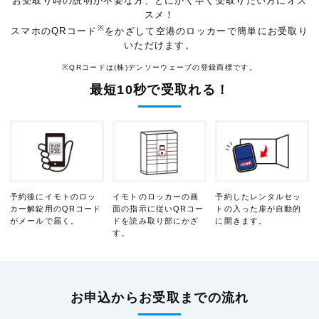
お受取り時の説明が不要な方、とにかく早く受取りたい方にオス
スメ！
※
スマホのQRコード
をかざして空港のロッカーで簡単にお受取り
いただけます。
※QRコードは(株)デンソーウェーブの登録商標です。
最短10秒で受取れる！
予約後にイモトのロッ
イモトのロッカーの画
予約したレンタルセッ
カー解錠用の
QRコード
面の指示に従い
QRコー
トの入った扉が
自動的
がメールで届く。
ドを読み取り部にかざ
に開きます。
す。
お申込からお受取までの流れ