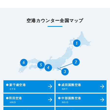
空港カウンター全国マップ
❶
新千歳空港
❷
成田国際空港
CTS
NRT
❸羽田空港
❹
中部国際空港
HND
NGO