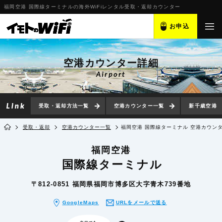
福岡空港 国際線ターミナルの海外WiFiレンタル受取・返却カウンター
お申込
空港カウンター詳細
Airport
受取・返却方法一覧
空港カウンター一覧
新千歳空港
受取・返却
空港カウンター一覧
福岡空港 国際線ターミナル 空港カウン
福岡空港
国際線ターミナル
〒812-0851 福岡県福岡市博多区大字青木739番地
GoogleMaps
URLをメールで送る