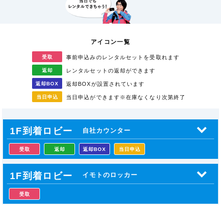
アイコン一覧
受取
事前申込みのレンタル
セットを受取れます
返却
レンタルセットの返却が
できます
返却
BOX
返却BOXが
設置されています
当日
申込
当日申込ができます
※在庫なくなり次第終了
1F到着ロビー
自社カウンター
受取
返却
返却BOX
当日申込
1F到着ロビー
イモトのロッカー
受取