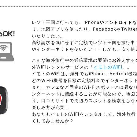
レソト王国に行っても、iPhoneやアンドロイドな
り、地図アプリを使ったり、FacebookやTwit
いたりしたい。
高額請求を気にせずに定額でレソト王国を旅行中
やインターネットを使いたい！！しかも、安く使
こんな海外旅行中の通信環境の要望にお答えする
外WiFiレンタルサービスの「
イモトのWiFi
」。
イモトのWiFiは、海外でもiPhone、Android機種
どのWi-Fi機器を日額の定額料金でインターネ
また、カフェなど固定のWi-Fiスポットとは異
ンターネットに接続することが可能なので、地図
り、口コミサイトで周辺のスポットを検索をしな
楽しみ方が充実！
あなたもイモトのWiFiをレンタルして、海外旅
くしてみませんか？