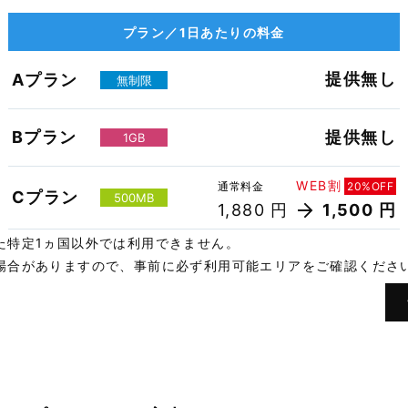
プラン／1日あたりの料金
提供無し
Aプラン
無制限
Bプラン
提供無し
1GB
WEB割
通常料金
20%OFF
Cプラン
500MB
1,880 円
1,500 円
た特定1ヵ国以外では利用できません。
場合がありますので、事前に必ず利用可能エリアをご確認くださ