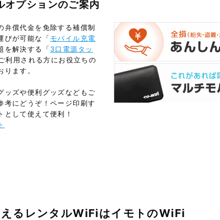
タルオプションのご案内
の弁償代金を免除する補償制
運びが可能な「
モバイル充電
題を解決する「
3口電源タッ
をご利用される方にお役立ちの
おります。
グッズや便利グッズなどもご
参考にどうぞ！ページ印刷す
トとして使えて便利！
ト
えるレンタルWiFiはイモトのWiFi