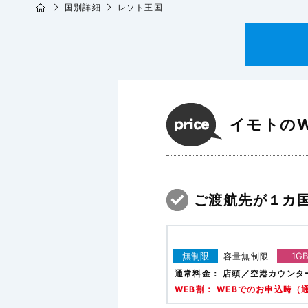
国別詳細
レソト王国
イモトのW
ご渡航先が１カ
無制限
1GB
容量無制限
通常料金：
店頭／空港カウンタ
WEB割： WEBでのお申込時（通