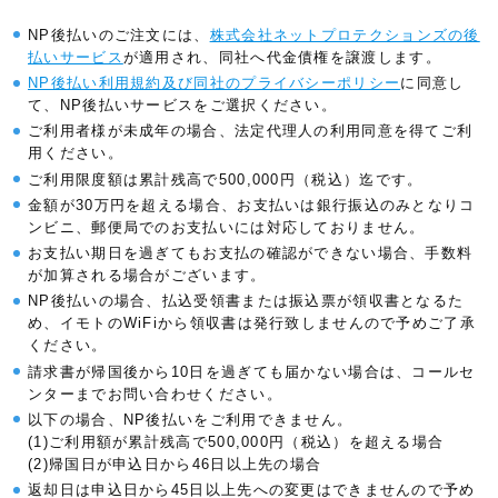
NP後払いのご注文には、
株式会社ネットプロテクションズの後
払いサービス
が適用され、同社へ代金債権を譲渡します。
NP後払い利用規約及び同社のプライバシーポリシー
に同意し
て、NP後払いサービスをご選択ください。
ご利用者様が未成年の場合、法定代理人の利用同意を得てご利
用ください。
ご利用限度額は累計残高で500,000円（税込）迄です。
金額が30万円を超える場合、お支払いは銀行振込のみとなりコ
ンビニ、郵便局でのお支払いには対応しておりません。
お支払い期日を過ぎてもお支払の確認ができない場合、手数料
が加算される場合がございます。
NP後払いの場合、払込受領書または振込票が領収書となるた
め、イモトのWiFiから領収書は発行致しませんので予めご了承
ください。
請求書が帰国後から10日を過ぎても届かない場合は、コールセ
ンターまでお問い合わせください。
以下の場合、NP後払いをご利用できません。
(1)ご利用額が累計残高で500,000円（税込）を超える場合
(2)帰国日が申込日から46日以上先の場合
返却日は申込日から45日以上先への変更はできませんので予め