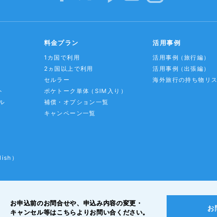
料金プラン
活用事例
1カ国で利用
活用事例
（旅行編）
2ヵ国以上で利用
活用事例
（出張編）
セルラー
海外旅行の持ち物リ
ト
ポケトーク単体
（SIM入り）
ル
補償・オプション一覧
キャンペーン一覧
lish）
お申込前のお問合せや、申込み内容の変更・
お
キャンセル等は
こちらよりお問い合ください。