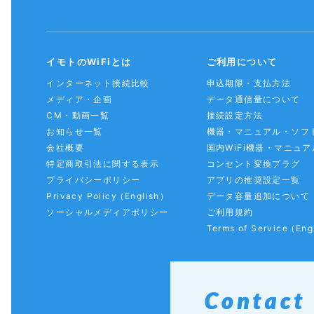
イモトのWiFiとは
ご利用について
インターネット接続比較
申込期限・支払方法
メディア・企画
データ通信量について
CM・動画一覧
接続設定方法
お知らせ一覧
機器・マニュアル・ソフ
会社概要
国内WiFi機器・マニュア
特定商取引法に関する表示
コンセント変換プラグ
プライバシーポリシー
アプリの推奨設定一覧
Privacy Policy
（English）
データ容量追加について
ソーシャルメディアポリシー
ご利用規約
Terms of Service
（Eng