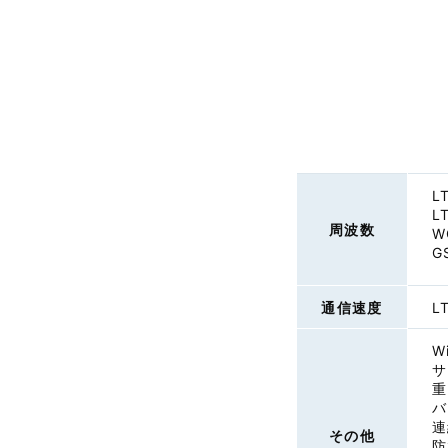
L
L
周波数
W
G
通信速度
L
W
サ
重
バ
連
その他
防