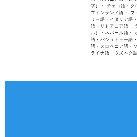
字）・ チェコ語・
フィンランド語・ 
リー語・イタリア語
語・リトアニア語・
ル）・ネパール語・
語・パシュトゥー語
語・スロベニア語・
ライナ語・ウズベク