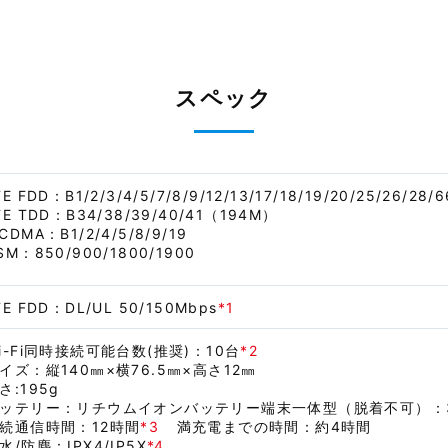
スペック
TE FDD：B1/2/3/4/5/7/8/9/12/13/17/18/19/20/25/26/28/6
TE TDD：B34/38/39/40/41（194M）
CDMA：B1/2/4/5/8/9/19
SM：850/900/1800/1900
TE FDD：DL/UL 50/150Mbps
*1
i-Fi同時接続可能台数(推奨)：10台
*2
イズ：縦140㎜×横76.5㎜×高さ12㎜
さ:195g
ッテリー：リチウムイオンバッテリー端末一体型（脱着不可）：3900
続通信時間：12時間
*3
満充電までの時間：約4時間
水/防塵：IPX4/IP5X
*4