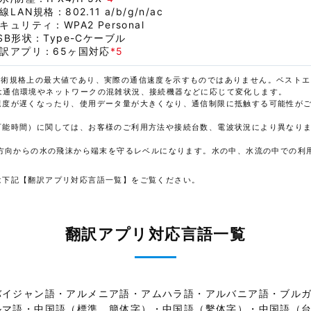
線LAN規格：802.11 a/b/g/n/ac
キュリティ：WPA2 Personal
SB形状：Type-Cケーブル
訳アプリ：65ヶ国対応
*5
技術規格上の最大値であり、実際の通信速度を示すものではありません。ベストエ
は通信環境やネットワークの混雑状況、接続機器などに応じて変化します。
速度が遅くなったり、使用データ量が大きくなり、通信制限に抵触する可能性が
可能時間）に関しては、お客様のご利用方法や接続台数、電波状況により異なり
な方向からの水の飛沫から端末を守るレベルになります。水の中、水流の中での利
は下記【翻訳アプリ対応言語一覧】をご覧ください。
翻訳アプリ対応言語一覧
バイジャン語・アルメニア語・アムハラ語・アルバニア語・ブルガ
ルマ語・中国語（標準、簡体字）・中国語（繫体字）・中国語（