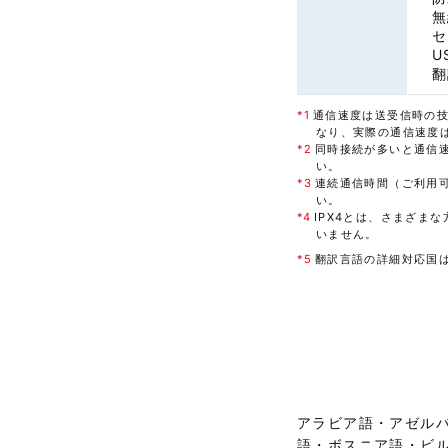
無
セ
U
翻
*1
通信速度は送受信時の
なり、実際の通信速度
*2
同時接続が多いと通信
い。
*3
連続通信時間（ご利用
い。
*4
IPX4とは、さまざま
いません。
*5
翻訳言語の詳細対応国
アラビア語・アゼル
語・ボスニア語・ビ