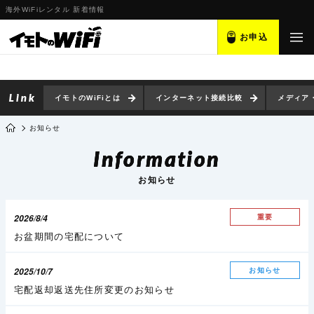
海外WiFiレンタル 新着情報
お申込
イモトのWiFiとは
インターネット接続比較
メディア
お知らせ
Information
お知らせ
2026/8/4
重要
お盆期間の宅配について
2025/10/7
お知らせ
宅配返却返送先住所変更のお知らせ