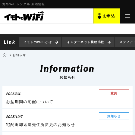
海外WiFiレンタル 新着情報
お申込
イモトのWiFiとは
インターネット接続比較
メディア
お知らせ
Information
お知らせ
2026/8/4
重要
お盆期間の宅配について
2025/10/7
お知らせ
宅配返却返送先住所変更のお知らせ