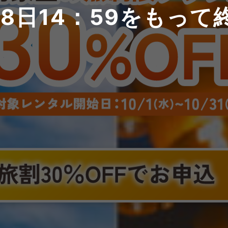
28日
14：59
をもって