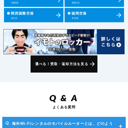
HND
NGO
❺
関西国際空港
❻
福岡空港
KIX
FUK
選べる！受取・返却方法を見る
Q
&
A
よくある質問
海外Wi-Fiレンタルのモバイルルーターとは、どのよう