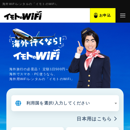
海外WiFiレンタルの「イモトのWiFi」
お申込
海外旅行の必需品！ 定額1日500円～
海外でスマホ・PC使うなら、
海外用WiFiレンタルの「イモトのWiFi」
利用国を選択/入力してください
日本用はこちら