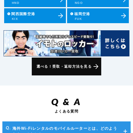
HND
NGO
❺
関西国際空港
❻
福岡空港
KIX
FUK
選べる！受取・返却方法を見る
Q
&
A
よくある質問
海外Wi-Fiレンタルのモバイルルーターとは、どのよう