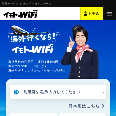
海外WiFiレンタルの「イモトのWiFi」
お申込
海外旅行の必需品！ 定額1日500円～
海外でスマホ・PC使うなら、
海外用WiFiレンタルの「イモトのWiFi」
利用国を選択/入力してください
日本用はこちら